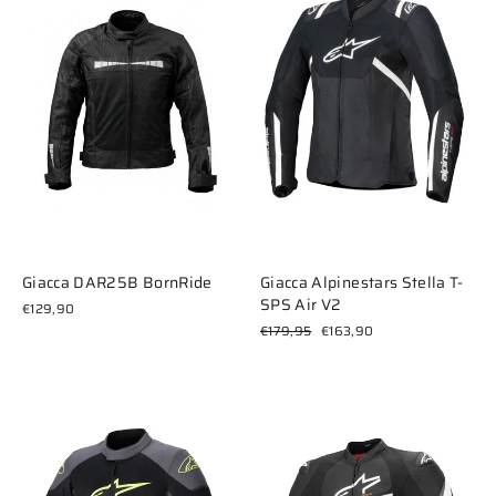
Giacca DAR25B BornRide
Giacca Alpinestars Stella T-
SPS Air V2
€129,90
Prezzo
Prezzo
€179,95
€163,90
di
scontato
listino