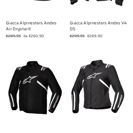
Giacca Alpinestars Andes
Giacca Alpinestars Andes V4
Air Drystar®
DS
Prezzo
Prezzo
Prezzo
Prezzo
€289,95
da €260,90
€299,95
€269,90
di
scontato
di
scontato
listino
listino