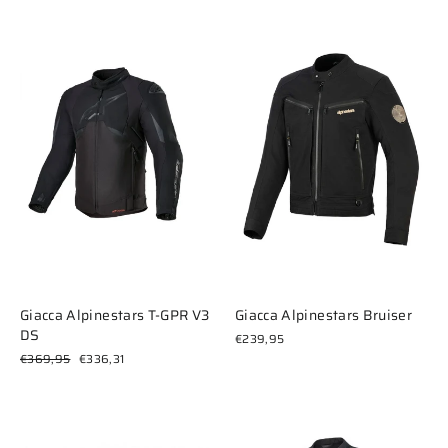
listino
Giacca Alpinestars T-GPR V3
Giacca Alpinestars Bruiser
DS
€239,95
Prezzo
Prezzo
€369,95
€336,31
di
scontato
listino