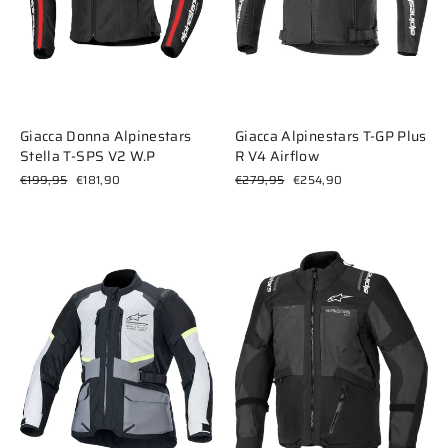
Giacca Donna Alpinestars
Giacca Alpinestars T-GP Plus
Stella T-SPS V2 W.P
R V4 Airflow
Prezzo
Prezzo
Prezzo
Prezzo
€199,95
€181,90
€279,95
€254,90
di
scontato
di
scontato
listino
listino