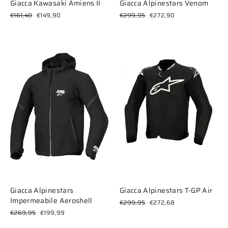
Giacca Kawasaki Amiens II
Giacca Alpinestars Venom
Prezzo
Prezzo
Prezzo
Prezzo
€161,40
€149,90
€299,95
€272,90
di
scontato
di
scontato
listino
listino
Giacca Alpinestars
Giacca Alpinestars T-GP Air
Impermeabile Aeroshell
Prezzo
Prezzo
€299,95
€272,68
di
scontato
Prezzo
Prezzo
€269,95
€199,99
listino
di
scontato