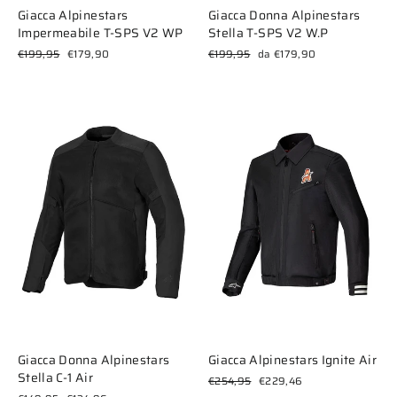
Giacca Alpinestars
Giacca Donna Alpinestars
Impermeabile T-SPS V2 WP
Stella T-SPS V2 W.P
Prezzo
Prezzo
Prezzo
Prezzo
€199,95
€179,90
€199,95
da €179,90
di
scontato
di
scontato
listino
listino
Giacca Donna Alpinestars
Giacca Alpinestars Ignite Air
Stella C-1 Air
Prezzo
Prezzo
€254,95
€229,46
di
scontato