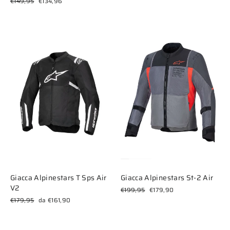
Prezzo
Prezzo
€149,95
€134,96
listino
di
scontato
listino
Giacca Alpinestars T Sps Air
Giacca Alpinestars St-2 Air
V2
Prezzo
Prezzo
€199,95
€179,90
di
scontato
Prezzo
Prezzo
€179,95
da €161,90
listino
di
scontato
listino