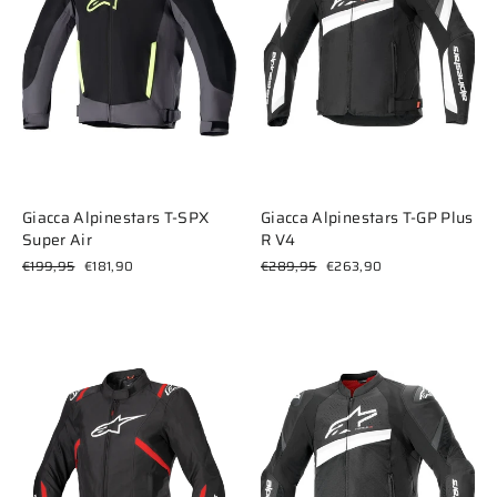
Giacca Alpinestars T-SPX
Giacca Alpinestars T-GP Plus
Super Air
R V4
Prezzo
Prezzo
Prezzo
Prezzo
€199,95
€181,90
€289,95
€263,90
di
scontato
di
scontato
listino
listino