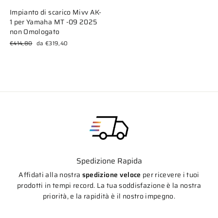
Impianto di scarico Mivv AK-
1 per Yamaha MT -09 2025
non Omologato
Prezzo
Prezzo
€414,80
da €319,40
di
scontato
listino
Spedizione Rapida
Affidati alla nostra
spedizione veloce
per ricevere i tuoi
prodotti in tempi record. La tua soddisfazione è la nostra
priorità, e la rapidità è il nostro impegno.