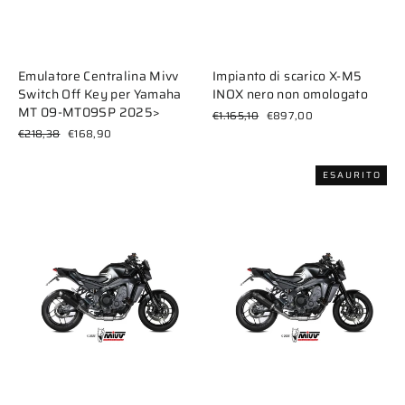
Emulatore Centralina Mivv
Impianto di scarico X-M5
Switch Off Key per Yamaha
INOX nero non omologato
MT 09-MT09SP 2025>
Prezzo
Prezzo
€1.165,10
€897,00
di
scontato
Prezzo
Prezzo
€218,38
€168,90
listino
di
scontato
listino
ESAURITO