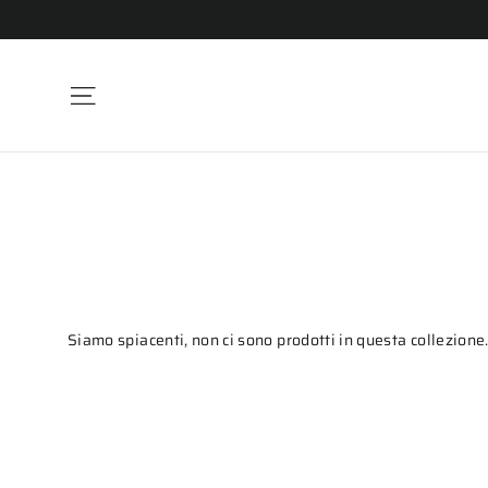
Vai
direttamente
ai
contenuti
Navigazione del sito
Siamo spiacenti, non ci sono prodotti in questa collezione