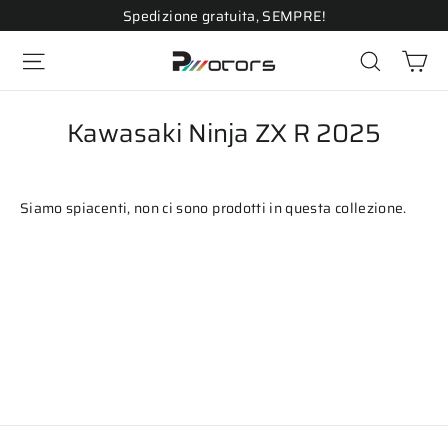
Vai
Spedizione gratuita, SEMPRE!
direttamente
Ca
ai
Navigazione del sito
Cerca
contenuti
Kawasaki Ninja ZX R 2025
Siamo spiacenti, non ci sono prodotti in questa collezione.