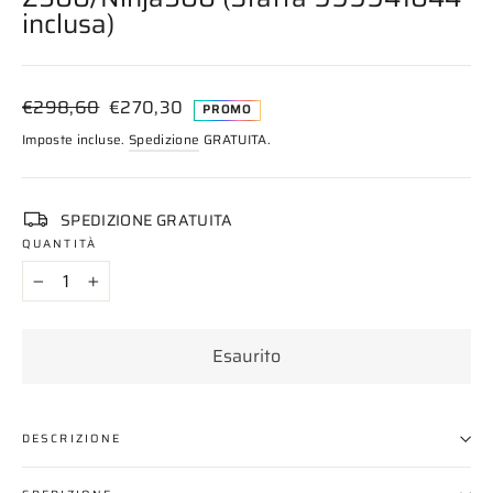
inclusa)
Prezzo
Prezzo
€298,60
€270,30
PROMO
di
scontato
Imposte incluse.
Spedizione
GRATUITA.
listino
SPEDIZIONE GRATUITA
QUANTITÀ
−
+
Esaurito
DESCRIZIONE