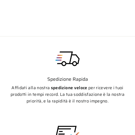
Prezzo
Prezzo
€298,60
€270,30
di
scontato
listino
Spedizione Rapida
Affidati alla nostra
spedizione veloce
per ricevere i tuoi
prodotti in tempi record. La tua soddisfazione è la nostra
priorità, e la rapidità è il nostro impegno.