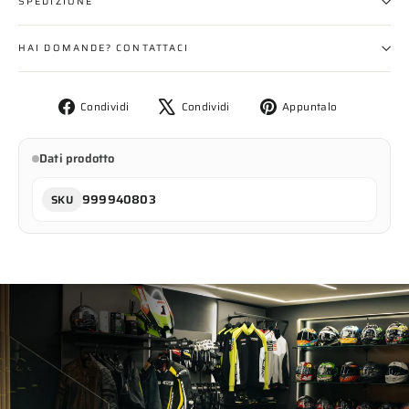
SPEDIZIONE
HAI DOMANDE? CONTATTACI
Condividi
Twitta
Aggiungi
Condividi
Condividi
Appuntalo
su
su
un
Facebook
X
pin
Dati prodotto
su
Pinterest
999940803
SKU