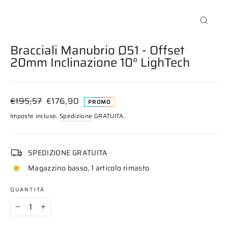
Chiudi
(esc)
Bracciali Manubrio Ø51 - Offset
20mm Inclinazione 10° LighTech
Prezzo
Prezzo
€195,57
€176,90
PROMO
di
scontato
Imposte incluse.
Spedizione
GRATUITA.
listino
SPEDIZIONE GRATUITA
Magazzino basso, 1 articolo rimasto
QUANTITÀ
−
+