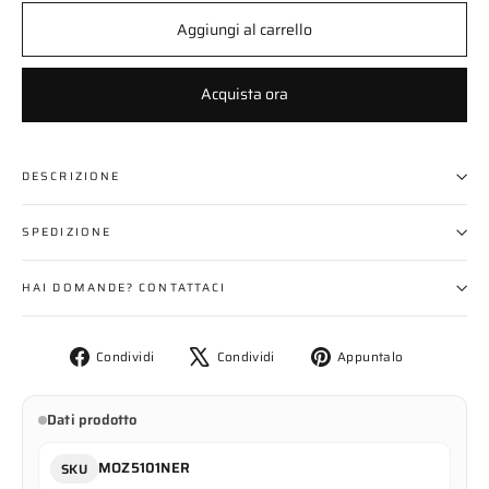
Aggiungi al carrello
Acquista ora
DESCRIZIONE
SPEDIZIONE
HAI DOMANDE? CONTATTACI
Condividi
Twitta
Aggiungi
Condividi
Condividi
Appuntalo
su
su
un
Facebook
X
pin
Dati prodotto
su
Pinterest
MOZ5101NER
SKU