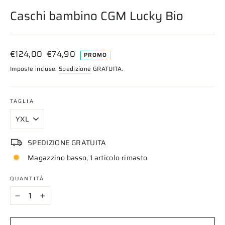
(esc)
Caschi bambino CGM Lucky Bio
Prezzo
Prezzo
€124,00
€74,90
PROMO
di
scontato
Imposte incluse.
Spedizione
GRATUITA.
listino
TAGLIA
SPEDIZIONE GRATUITA
Magazzino basso, 1 articolo rimasto
QUANTITÀ
−
+