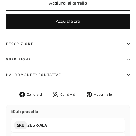
Aggiungi al carrello
Acquista ora
DESCRIZIONE
SPEDIZIONE
HAI DOMANDE? CONTATTACI
Condividi
Twitta
Aggiungi
Condividi
Condividi
Appuntalo
su
su
un
Facebook
X
pin
Dati prodotto
su
Pinterest
265R-ALA
SKU