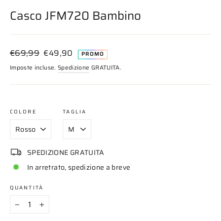
(esc)
Casco JFM720 Bambino
Prezzo
Prezzo
€69,99
€49,90
PROMO
di
scontato
Imposte incluse.
Spedizione
GRATUITA.
listino
COLORE
TAGLIA
SPEDIZIONE GRATUITA
In arretrato, spedizione a breve
QUANTITÀ
−
+