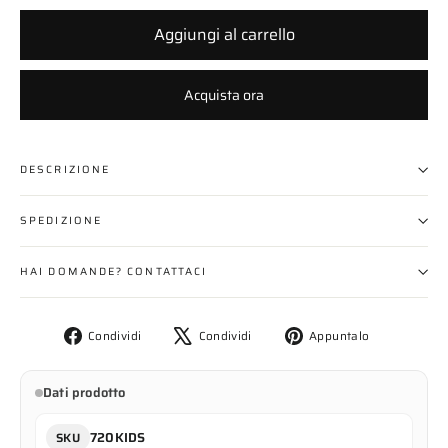
Aggiungi al carrello
Acquista ora
DESCRIZIONE
SPEDIZIONE
HAI DOMANDE? CONTATTACI
Condividi
Twitta
Aggiungi
Condividi
Condividi
Appuntalo
su
su
un
Facebook
X
pin
Dati prodotto
su
Pinterest
720KIDS
SKU