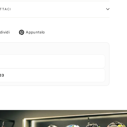
TTACI
Twitta
Aggiungi
dividi
Appuntalo
su
un
X
pin
su
Pinterest
03