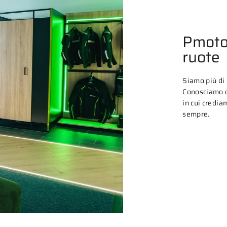
Pmoto
ruote
Siamo più di
Conosciamo o
in cui credia
sempre.