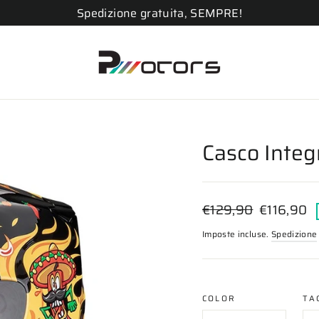
Spedizione gratuita, SEMPRE!
Casco Integ
Prezzo
Prezzo
€129,90
€116,90
di
scontato
Imposte incluse.
Spedizione
listino
COLOR
TA