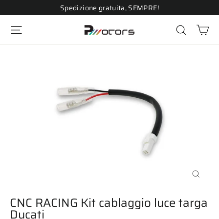
Vai
Spedizione gratuita, SEMPRE!
direttamente
Ca
ai
Navigazione del sito
Cerca
contenuti
Chiudi
(esc)
CNC RACING Kit cablaggio luce targa
Ducati