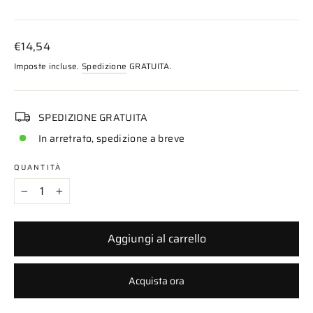
Prezzo
€14,54
di
Imposte incluse.
Spedizione
GRATUITA.
listino
SPEDIZIONE GRATUITA
In arretrato, spedizione a breve
QUANTITÀ
−
+
Aggiungi al carrello
Acquista ora