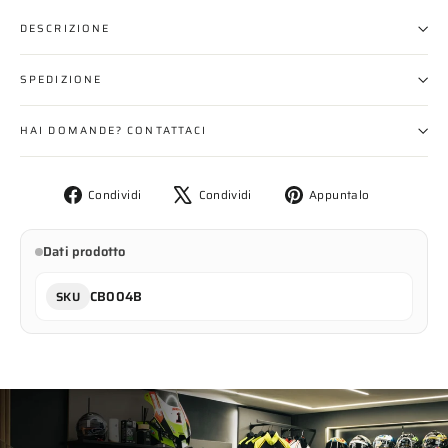
DESCRIZIONE
SPEDIZIONE
HAI DOMANDE? CONTATTACI
Condividi
Twitta
Aggiungi
Condividi
Condividi
Appuntalo
su
su
un
Facebook
X
pin
Dati prodotto
su
Pinterest
CB004B
SKU