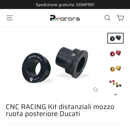
Vai
Spedizione gratuita, SEMPRE!
direttamente
Ca
ai
Navigazione del sito
Cerca
contenuti
Chiudi
(esc)
CNC RACING Kit distanziali mozzo
ruota posteriore Ducati