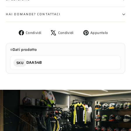
HAI DOMANDE? CONTATTACI
Condividi
Twitta
Aggiungi
Condividi
Condividi
Appuntalo
su
su
un
Facebook
X
pin
Dati prodotto
su
Pinterest
DAA54B
SKU