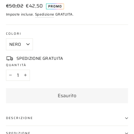
Prezzo
Prezzo
€50,02
€42,50
PROMO
di
scontato
Imposte incluse.
Spedizione
GRATUITA.
listino
COLORI
SPEDIZIONE GRATUITA
QUANTITÀ
−
+
Esaurito
DESCRIZIONE
SPEDIZIONE