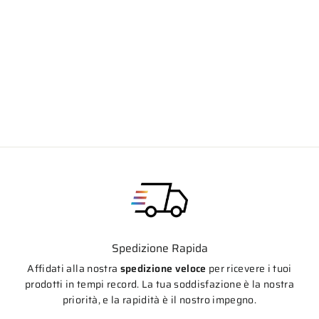
CNC RACING Piastre di sterzo - Cover
ghiera di sterzo
Prezzo
Prezzo
€42,70
€36,30
di
scontato
listino
Spedizione Rapida
Affidati alla nostra
spedizione veloce
per ricevere i tuoi
prodotti in tempi record. La tua soddisfazione è la nostra
priorità, e la rapidità è il nostro impegno.