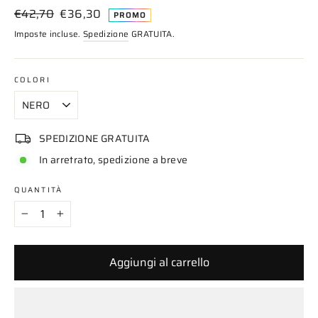
Prezzo
Prezzo
€42,70
€36,30
PROMO
di
scontato
Imposte incluse.
Spedizione
GRATUITA.
listino
COLORI
SPEDIZIONE GRATUITA
In arretrato, spedizione a breve
QUANTITÀ
−
+
Aggiungi al carrello