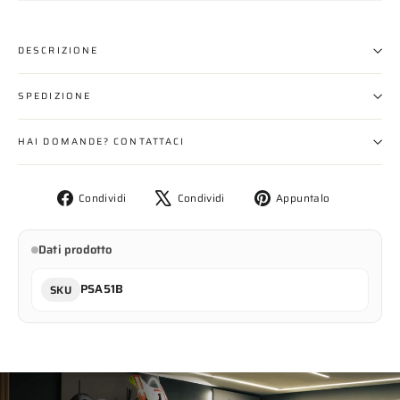
DESCRIZIONE
SPEDIZIONE
HAI DOMANDE? CONTATTACI
Condividi
Twitta
Aggiungi
Condividi
Condividi
Appuntalo
su
su
un
Facebook
X
pin
Dati prodotto
su
Pinterest
PSA51B
SKU