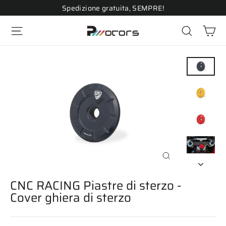
Vai
Spedizione gratuita, SEMPRE!
direttamente
Ca
ai
Navigazione del sito
Cerca
contenuti
Chiudi
(esc)
CNC RACING Piastre di sterzo -
Cover ghiera di sterzo