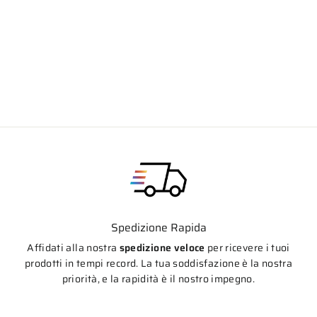
CNC RACING Pompa Freno Radiale
Anteriore Brembo 19RCS
Prezzo
Prezzo
€291,60
€270,00
di
scontato
listino
Spedizione Rapida
Affidati alla nostra
spedizione veloce
per ricevere i tuoi
prodotti in tempi record. La tua soddisfazione è la nostra
priorità, e la rapidità è il nostro impegno.