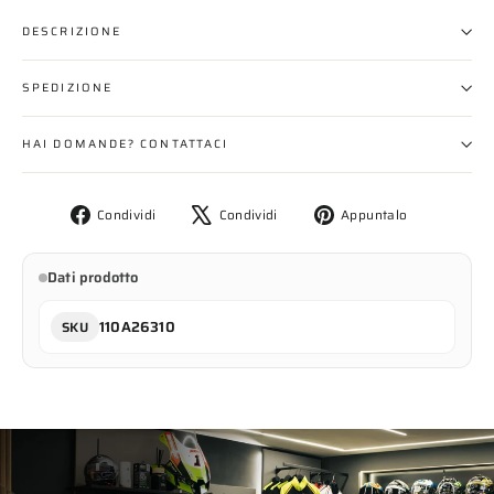
DESCRIZIONE
SPEDIZIONE
HAI DOMANDE? CONTATTACI
Condividi
Twitta
Aggiungi
Condividi
Condividi
Appuntalo
su
su
un
Facebook
X
pin
Dati prodotto
su
Pinterest
110A26310
SKU