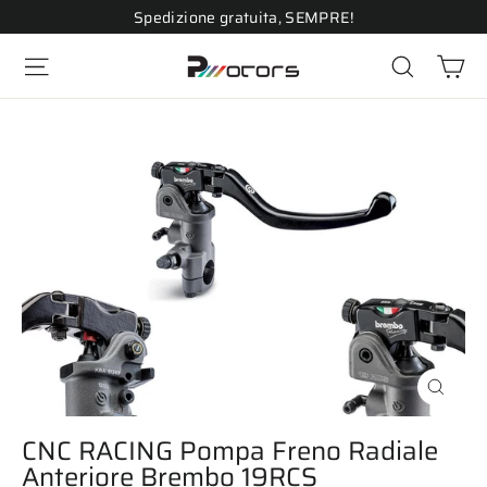
Vai
Spedizione gratuita, SEMPRE!
direttamente
Ca
ai
Navigazione del sito
Cerca
contenuti
Chiudi
(esc)
CNC RACING Pompa Freno Radiale
Anteriore Brembo 19RCS