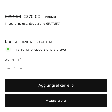
Prezzo
Prezzo
€291,60
€270,00
PROMO
di
scontato
Imposte incluse.
Spedizione
GRATUITA.
listino
SPEDIZIONE GRATUITA
In arretrato, spedizione a breve
QUANTITÀ
−
+
Aggiungi al carrello
Acquista ora