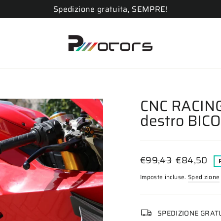
Spedizione gratuita, SEMPRE!
CNC RACING
destro BIC
Prezzo
Prezzo
€99,43
€84,50
di
scontato
Imposte incluse.
Spedizione
listino
SPEDIZIONE GRAT