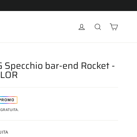
Carrell
Accedi
Cerca
 Specchio bar-end Rocket -
OLOR
PROMO
GRATUITA.
UITA