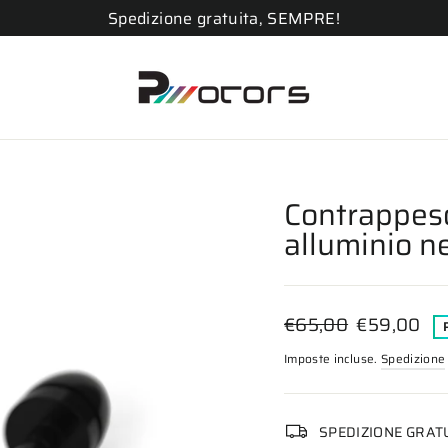
Spedizione gratuita, SEMPRE!
Contrappes
alluminio ne
Prezzo
Prezzo
€65,00
€59,00
di
scontato
Imposte incluse.
Spedizione
listino
SPEDIZIONE GRAT