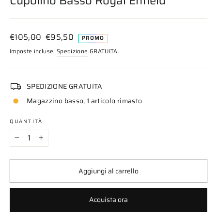
Cupolino Basso Royal Enfield
Prezzo
Prezzo
€105,00
€95,50
PROMO
di
scontato
Imposte incluse.
Spedizione
GRATUITA.
listino
SPEDIZIONE GRATUITA
Magazzino basso, 1 articolo rimasto
QUANTITÀ
−
+
Aggiungi al carrello
Acquista ora