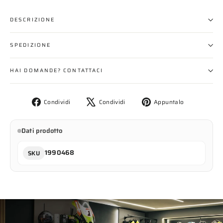
DESCRIZIONE
SPEDIZIONE
HAI DOMANDE? CONTATTACI
Condividi
Twitta
Aggiungi
Condividi
Condividi
Appuntalo
su
su
un
Facebook
X
pin
Dati prodotto
su
Pinterest
1990468
SKU