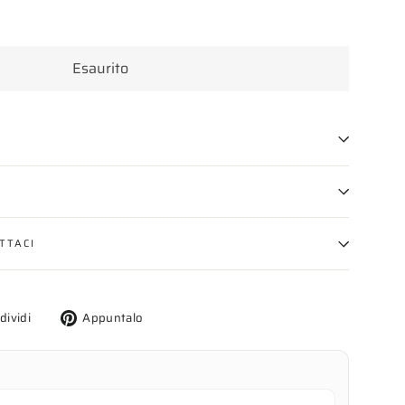
Esaurito
TTACI
Twitta
Aggiungi
dividi
Appuntalo
su
un
X
pin
su
Pinterest