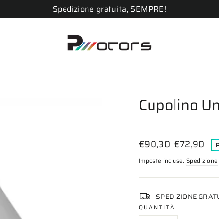
Spedizione gratuita, SEMPRE!
Cupolino Un
Prezzo
Prezzo
€90,30
€72,90
di
scontato
Imposte incluse.
Spedizione
listino
SPEDIZIONE GRAT
QUANTITÀ