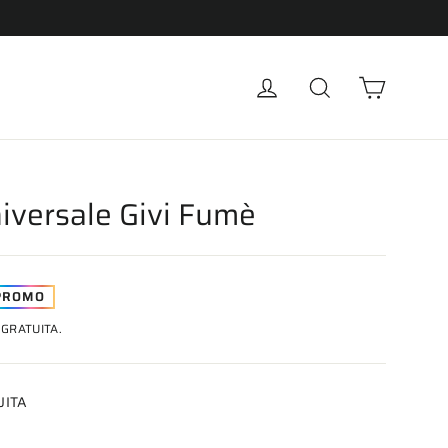
Carrell
Accedi
Cerca
iversale Givi Fumè
PROMO
GRATUITA.
UITA