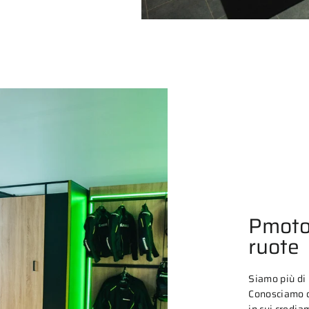
Pmoto
ruote
Siamo più di
Conosciamo o
in cui credia