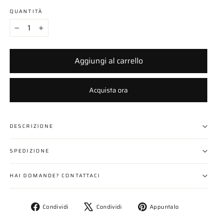
QUANTITÀ
−
+
Aggiungi al carrello
Acquista ora
DESCRIZIONE
SPEDIZIONE
HAI DOMANDE? CONTATTACI
Condividi
Twitta
Aggiungi
Condividi
Condividi
Appuntalo
su
su
un