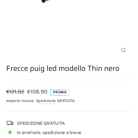
Chiudi
(esc)
Frecce puig led modello Thin nero
Prezzo
Prezzo
€121,02
€108,90
PROMO
di
scontato
Imposte incluse.
Spedizione
GRATUITA.
listino
SPEDIZIONE GRATUITA
In arretrato, spedizione a breve