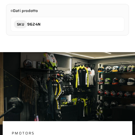
Facebook
X
pin
Dati prodotto
su
Pinterest
9624N
SKU
PMOTORS