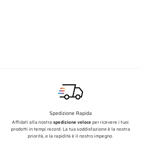
Giacca Royal Enfield Eco Windfarer
Prezzo
Prezzo
€250,00
€189,90
di
scontato
listino
Spedizione Rapida
Affidati alla nostra
spedizione veloce
per ricevere i tuoi
prodotti in tempi record. La tua soddisfazione è la nostra
priorità, e la rapidità è il nostro impegno.