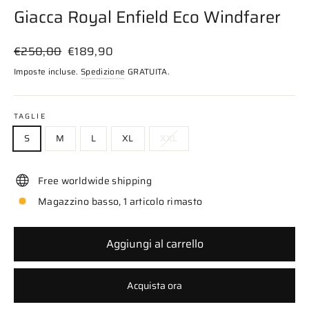
Giacca Royal Enfield Eco Windfarer
Prezzo
Prezzo
€250,00
€189,90
di
scontato
Imposte incluse.
Spedizione
GRATUITA.
listino
TAGLIE
S
M
L
XL
XXL
Free worldwide shipping
Magazzino basso, 1 articolo rimasto
Aggiungi al carrello
Acquista ora