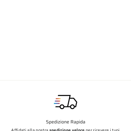
Impianro di scarico NON OMOLOGATO
MIVV modello OVAL per Kawasaki
z650/z650S 2024>2026
€611,00
Spedizione Rapida
Affidati alla nostra
spedizione veloce
per ricevere i tuoi