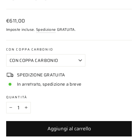
Prezzo
€611,00
di
Imposte incluse.
Spedizione
GRATUITA.
listino
CON COPPA CARBONIO
SPEDIZIONE GRATUITA
In arretrato, spedizione a breve
QUANTITÀ
−
+
Aggiungi al carrello