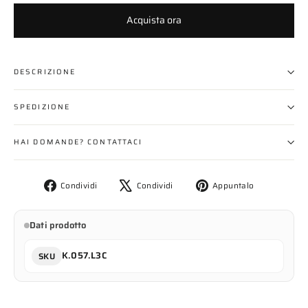
Acquista ora
DESCRIZIONE
SPEDIZIONE
HAI DOMANDE? CONTATTACI
Condividi
Twitta
Aggiungi
Condividi
Condividi
Appuntalo
su
su
un
Facebook
X
pin
Dati prodotto
su
Pinterest
K.057.L3C
SKU