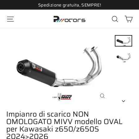
Vai
Spedizione gratuita, SEMPRE!
direttamente
Ca
ai
Navigazione del sito
Cerca
contenuti
Chiudi
(esc)
Impianro di scarico NON
OMOLOGATO MIVV modello OVAL
per Kawasaki z650/z650S
2024>2026