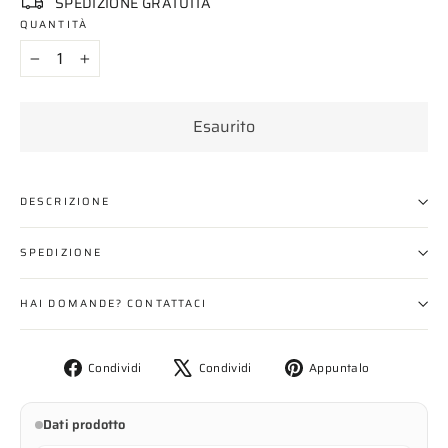
SPEDIZIONE GRATUITA
QUANTITÀ
−
+
Esaurito
DESCRIZIONE
SPEDIZIONE
HAI DOMANDE? CONTATTACI
Condividi
Twitta
Aggiungi
Condividi
Condividi
Appuntalo
su
su
un
Facebook
X
pin
Dati prodotto
su
Pinterest