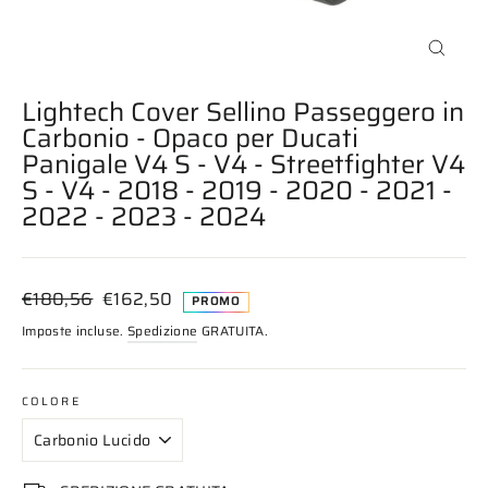
Chiudi
(esc)
Lightech Cover Sellino Passeggero in
Carbonio - Opaco per Ducati
Panigale V4 S - V4 - Streetfighter V4
S - V4 - 2018 - 2019 - 2020 - 2021 -
2022 - 2023 - 2024
Prezzo
Prezzo
€180,56
€162,50
PROMO
di
scontato
Imposte incluse.
Spedizione
GRATUITA.
listino
COLORE