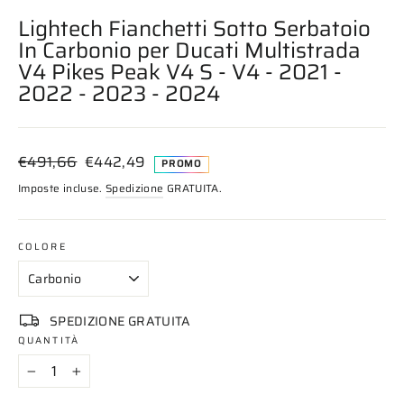
(esc)
Lightech Fianchetti Sotto Serbatoio
In Carbonio per Ducati Multistrada
V4 Pikes Peak V4 S - V4 - 2021 -
2022 - 2023 - 2024
Prezzo
Prezzo
€491,66
€442,49
PROMO
di
scontato
Imposte incluse.
Spedizione
GRATUITA.
listino
COLORE
SPEDIZIONE GRATUITA
QUANTITÀ
−
+