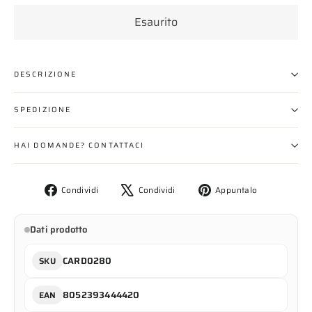
Esaurito
DESCRIZIONE
SPEDIZIONE
HAI DOMANDE? CONTATTACI
Condividi
Twitta
Aggiungi
Condividi
Condividi
Appuntalo
su
su
un
Facebook
X
pin
Dati prodotto
su
Pinterest
CARD0280
SKU
8052393444420
EAN