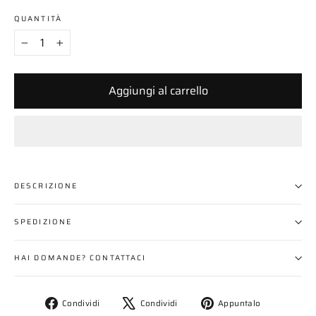
QUANTITÀ
−
+
Aggiungi al carrello
DESCRIZIONE
SPEDIZIONE
HAI DOMANDE? CONTATTACI
Condividi
Twitta
Aggiungi
Condividi
Condividi
Appuntalo
su
su
un