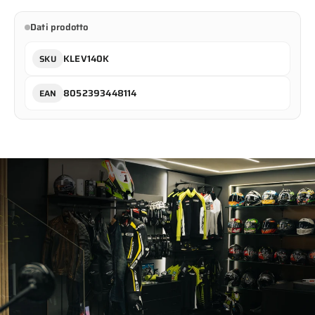
Facebook
X
pin
Dati prodotto
su
Pinterest
KLEV140K
SKU
8052393448114
EAN