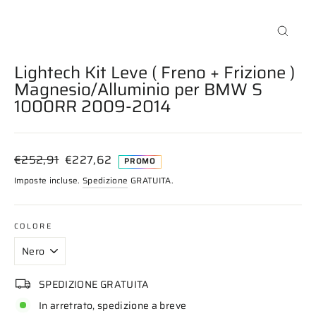
Chiudi
(esc)
Lightech Kit Leve ( Freno + Frizione )
Magnesio/Alluminio per BMW S
1000RR 2009-2014
Prezzo
Prezzo
€252,91
€227,62
PROMO
di
scontato
Imposte incluse.
Spedizione
GRATUITA.
listino
COLORE
SPEDIZIONE GRATUITA
In arretrato, spedizione a breve