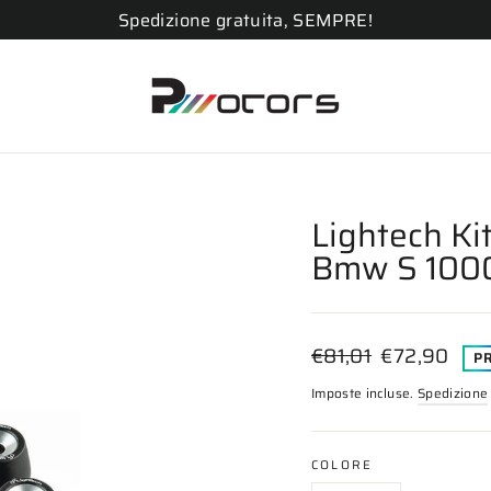
Spedizione gratuita, SEMPRE!
Lightech Ki
Bmw S 1000
Prezzo
Prezzo
€81,01
€72,90
P
di
scontato
Imposte incluse.
Spedizione
listino
COLORE