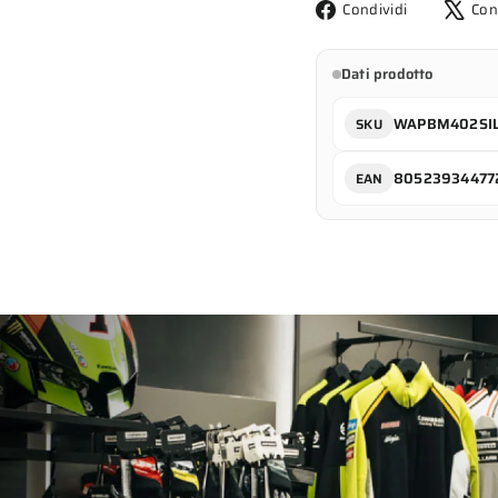
Condividi
Condividi
Con
su
Facebook
Dati prodotto
WAPBM402SI
SKU
80523934477
EAN