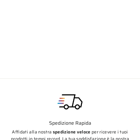
Lightech Protezione Pick-Up (Lato Dx)
per Yamaha R1 -R1 M 2015-2025
Prezzo
Prezzo
€146,40
€131,90
di
scontato
listino
Spedizione Rapida
Affidati alla nostra
spedizione veloce
per ricevere i tuoi
prodotti in tempi record. La tua soddisfazione è la nostra