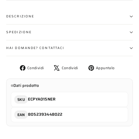
DESCRIZIONE
SPEDIZIONE
HAI DOMANDE? CONTATTACI
Condividi
Twitta
Aggiungi
Condividi
Condividi
Appuntalo
su
su
un
Facebook
X
pin
Dati prodotto
su
Pinterest
ECPYA015NER
SKU
8052393448022
EAN