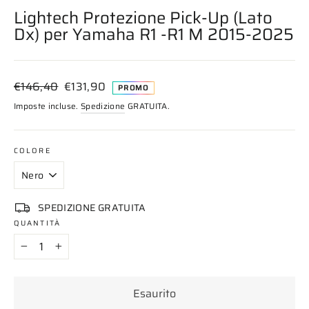
Lightech Protezione Pick-Up (Lato
Dx) per Yamaha R1 -R1 M 2015-2025
Prezzo
Prezzo
€146,40
€131,90
PROMO
di
scontato
Imposte incluse.
Spedizione
GRATUITA.
listino
COLORE
SPEDIZIONE GRATUITA
QUANTITÀ
−
+
Esaurito