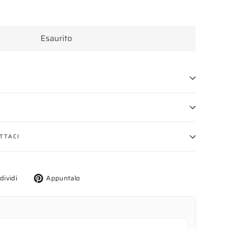
Esaurito
TTACI
Twitta
Aggiungi
dividi
Appuntalo
su
un
X
pin
su
Pinterest