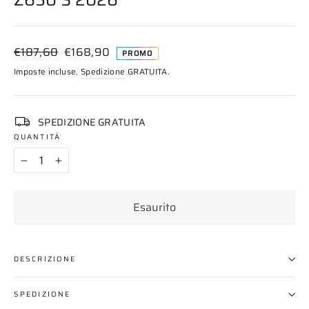
Prezzo
Prezzo
€187,60
€168,90
PROMO
di
scontato
Imposte incluse.
Spedizione
GRATUITA.
listino
SPEDIZIONE GRATUITA
QUANTITÀ
−
+
Esaurito
DESCRIZIONE
SPEDIZIONE