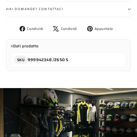
HAI DOMANDE? CONTATTACI
Condividi
Twitta
Aggiungi
Condividi
Condividi
Appuntalo
su
su
un
Facebook
X
pin
Dati prodotto
su
Pinterest
999942348 /Z650 S
SKU