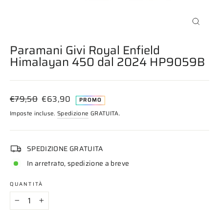
Chiudi
(esc)
Paramani Givi Royal Enfield
Himalayan 450 dal 2024 HP9059B
Prezzo
Prezzo
€79,50
€63,90
PROMO
di
scontato
Imposte incluse.
Spedizione
GRATUITA.
listino
SPEDIZIONE GRATUITA
In arretrato, spedizione a breve
QUANTITÀ
−
+