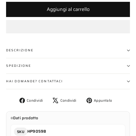
Aggiungi al carrello
DESCRIZIONE
SPEDIZIONE
HAI DOMANDE? CONTATTACI
Condividi
Twitta
Aggiungi
Condividi
Condividi
Appuntalo
su
su
un
Facebook
X
pin
Dati prodotto
su
Pinterest
HP9059B
SKU