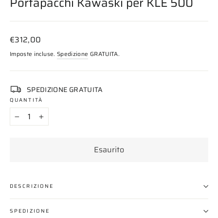
Portapacchi Kawaski per KLE 500
Prezzo
€312,00
di
Imposte incluse.
Spedizione
GRATUITA.
listino
SPEDIZIONE GRATUITA
QUANTITÀ
−
+
Esaurito
DESCRIZIONE
SPEDIZIONE