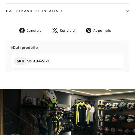
HAI DOMANDE? CONTATTACI
Condividi
Twitta
Aggiungi
Condividi
Condividi
Appuntalo
su
su
un
Facebook
X
pin
Dati prodotto
su
Pinterest
999942271
SKU