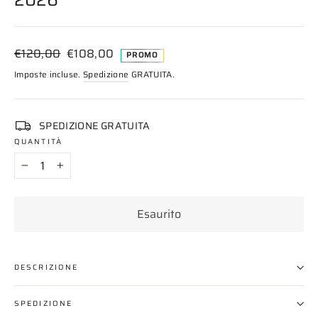
2026
Prezzo
Prezzo
€120,00
€108,00
PROMO
di
scontato
Imposte incluse.
Spedizione
GRATUITA.
listino
SPEDIZIONE GRATUITA
QUANTITÀ
−
+
Esaurito
DESCRIZIONE
SPEDIZIONE