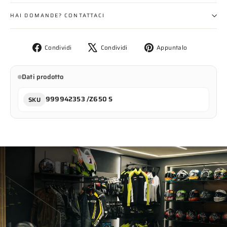
HAI DOMANDE? CONTATTACI
Condividi
Twitta
Aggiungi
Condividi
Condividi
Appuntalo
su
su
un
Facebook
X
pin
Dati prodotto
su
Pinterest
999942353 /Z650 S
SKU