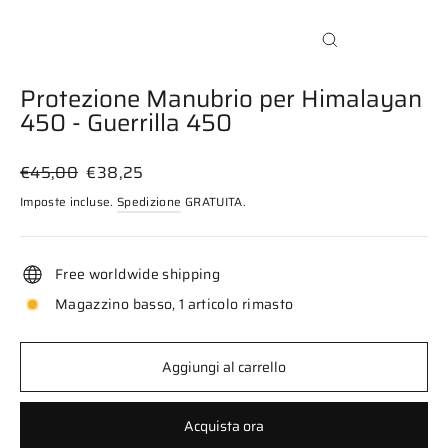
Chiudi
(esc)
Protezione Manubrio per Himalayan
450 - Guerrilla 450
Prezzo
Prezzo
€45,00
€38,25
di
scontato
Imposte incluse.
Spedizione
GRATUITA.
listino
Free worldwide shipping
Magazzino basso, 1 articolo rimasto
Aggiungi al carrello
Acquista ora