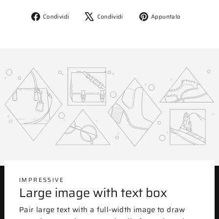
Condividi
Twitta
Aggiungi
Condividi
Condividi
Appuntalo
su
su
un
Facebook
X
pin
su
Pinterest
IMPRESSIVE
Large image with text box
Pair large text with a full-width image to draw