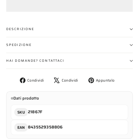
DESCRIZIONE
SPEDIZIONE
HAI DOMANDE? CONTATTACI
Condividi
Twitta
Aggiungi
Condividi
Condividi
Appuntalo
su
su
un
Facebook
X
pin
Dati prodotto
su
Pinterest
21867F
SKU
8435529358806
EAN