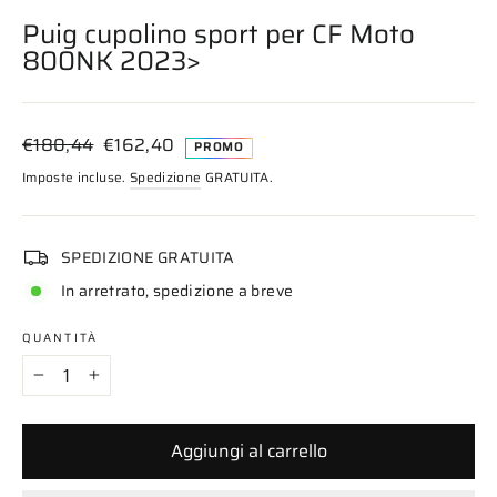
(esc)
Puig cupolino sport per CF Moto
800NK 2023>
Prezzo
Prezzo
€180,44
€162,40
PROMO
di
scontato
Imposte incluse.
Spedizione
GRATUITA.
listino
SPEDIZIONE GRATUITA
In arretrato, spedizione a breve
QUANTITÀ
−
+
Aggiungi al carrello