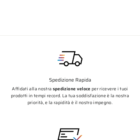
Prezzo
Prezzo
€555,10
€427,45
di
scontato
listino
Spedizione Rapida
Affidati alla nostra
spedizione veloce
per ricevere i tuoi
prodotti in tempi record. La tua soddisfazione è la nostra
priorità, e la rapidità è il nostro impegno.