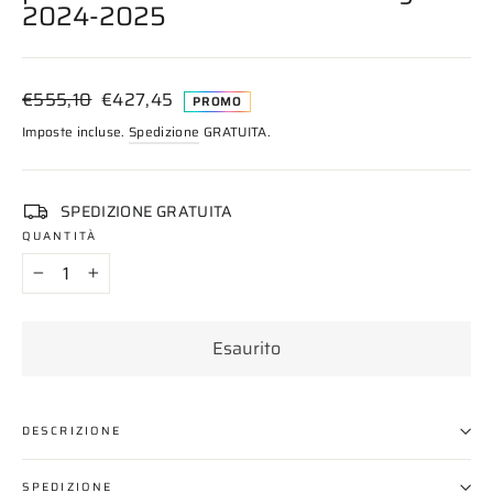
2024-2025
Prezzo
Prezzo
€555,10
€427,45
PROMO
di
scontato
Imposte incluse.
Spedizione
GRATUITA.
listino
SPEDIZIONE GRATUITA
QUANTITÀ
−
+
Esaurito
DESCRIZIONE
SPEDIZIONE