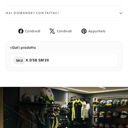
HAI DOMANDE? CONTATTACI
Condividi
Twitta
Aggiungi
Condividi
Condividi
Appuntalo
su
su
un
Facebook
X
pin
Dati prodotto
su
Pinterest
K.058.SM3X
SKU