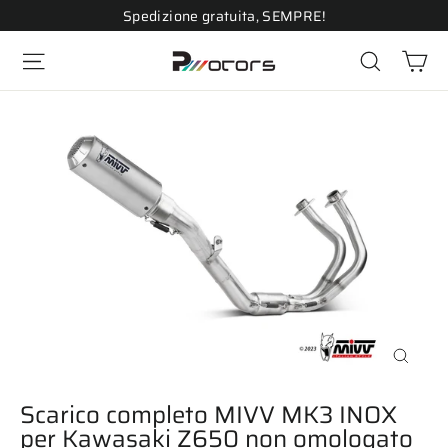
Vai
Spedizione gratuita, SEMPRE!
direttamente
Ca
ai
Navigazione del sito
Cerca
contenuti
Chiudi
(esc)
Scarico completo MIVV MK3 INOX
per Kawasaki Z650 non omologato