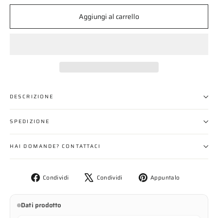
Aggiungi al carrello
DESCRIZIONE
SPEDIZIONE
HAI DOMANDE? CONTATTACI
Condividi
Twitta
Aggiungi
Condividi
Condividi
Appuntalo
su
su
un
Facebook
X
pin
Dati prodotto
su
Pinterest