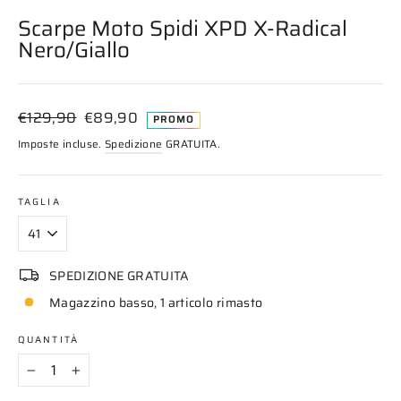
(esc)
Scarpe Moto Spidi XPD X-Radical
Nero/Giallo
Prezzo
Prezzo
€129,90
€89,90
PROMO
di
scontato
Imposte incluse.
Spedizione
GRATUITA.
listino
TAGLIA
SPEDIZIONE GRATUITA
Magazzino basso, 1 articolo rimasto
QUANTITÀ
−
+