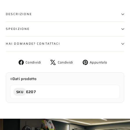
DESCRIZIONE
SPEDIZIONE
HAI DOMANDE? CONTATTACI
Condividi
Twitta
Aggiungi
Condividi
Condividi
Appuntalo
su
su
un
Facebook
X
pin
Dati prodotto
su
Pinterest
E207
SKU