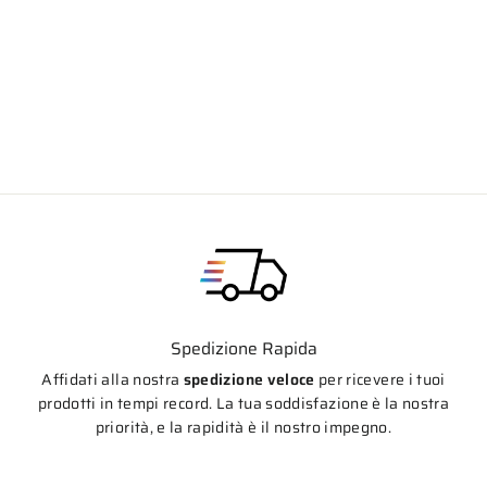
Schienalino bauletto Givi E207
Prezzo
Prezzo
€45,99
€36,90
di
scontato
listino
Spedizione Rapida
Affidati alla nostra
spedizione veloce
per ricevere i tuoi
prodotti in tempi record. La tua soddisfazione è la nostra
priorità, e la rapidità è il nostro impegno.