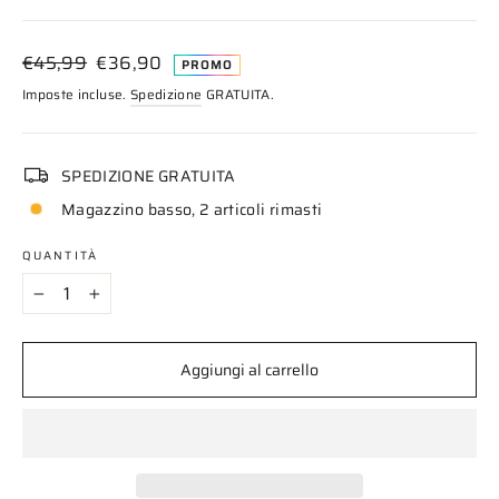
Prezzo
Prezzo
€45,99
€36,90
PROMO
di
scontato
Imposte incluse.
Spedizione
GRATUITA.
listino
SPEDIZIONE GRATUITA
Magazzino basso, 2 articoli rimasti
QUANTITÀ
−
+
Aggiungi al carrello