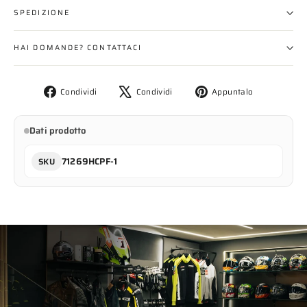
SPEDIZIONE
HAI DOMANDE? CONTATTACI
Condividi
Twitta
Aggiungi
Condividi
Condividi
Appuntalo
su
su
un
Facebook
X
pin
Dati prodotto
su
Pinterest
71269HCPF-1
SKU