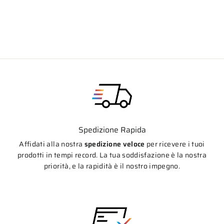
Prezzo
Prezzo
€780,80
da €640,00
di
scontato
listino
Spedizione Rapida
Affidati alla nostra
spedizione veloce
per ricevere i tuoi
prodotti in tempi record. La tua soddisfazione è la nostra
priorità, e la rapidità è il nostro impegno.