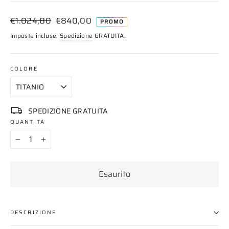
Prezzo
Prezzo
€1.024,80
€840,00
PROMO
di
scontato
Imposte incluse.
Spedizione
GRATUITA.
listino
COLORE
SPEDIZIONE GRATUITA
QUANTITÀ
−
+
Esaurito
DESCRIZIONE