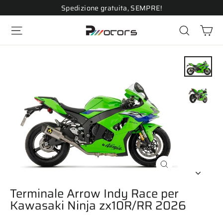
Vai
Spedizione gratuita, SEMPRE!
direttamente
Ca
ai
Navigazione del sito
Cerca
contenuti
Chiudi
(esc)
Terminale Arrow Indy Race per
Kawasaki Ninja zx10R/RR 2026