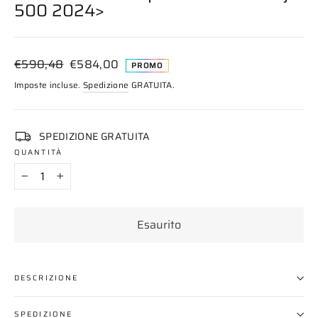
500 2024>
Prezzo
Prezzo
€590,48
€584,00
PROMO
di
scontato
Imposte incluse.
Spedizione
GRATUITA.
listino
SPEDIZIONE GRATUITA
QUANTITÀ
−
+
Esaurito
DESCRIZIONE
SPEDIZIONE