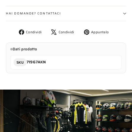
HAI DOMANDE? CONTATTACI
Condividi
Twitta
Aggiungi
Condividi
Condividi
Appuntalo
su
su
un
Facebook
X
pin
Dati prodotto
su
Pinterest
71967AKN
SKU