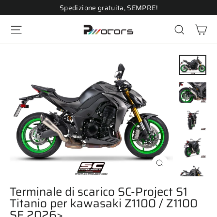
Vai
Spedizione gratuita, SEMPRE!
direttamente
Ca
ai
Navigazione del sito
Cerca
contenuti
Chiudi
(esc)
Terminale di scarico SC-Project S1
Titanio per kawasaki Z1100 / Z1100
SE 2026>