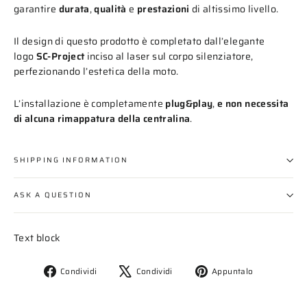
garantire
durata
,
qualità
e
prestazioni
di altissimo livello.
Il design di questo prodotto è completato dall’elegante
logo
SC-Project
inciso al laser sul corpo silenziatore,
perfezionando l’estetica della moto.
L’installazione è completamente
plug&play
,
e non necessita
di alcuna rimappatura della centralina
.
SHIPPING INFORMATION
ASK A QUESTION
Text block
Condividi
Twitta
Aggiungi
Condividi
Condividi
Appuntalo
su
su
un
Facebook
X
pin