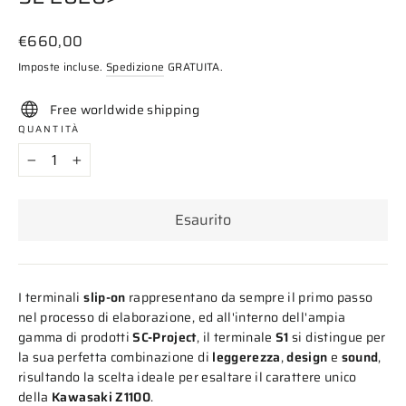
Prezzo
€660,00
di
Imposte incluse.
Spedizione
GRATUITA.
listino
Free worldwide shipping
QUANTITÀ
−
+
Esaurito
I terminali
slip-on
rappresentano da sempre il primo passo
nel processo di elaborazione, ed all'interno dell'ampia
gamma di prodotti
SC-Project
, il terminale
S1
si distingue per
la sua perfetta combinazione di
leggerezza
,
design
e
sound
,
risultando la scelta ideale per esaltare il carattere unico
della
Kawasaki Z1100
.