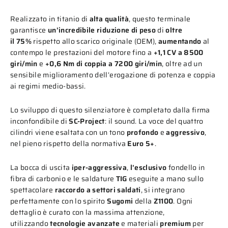
Realizzato in titanio di
alta qualità
, questo terminale
garantisce
un’incredibile riduzione di peso
di
oltre
il
75%
rispetto allo scarico originale (OEM),
aumentando
al
contempo le prestazioni del motore fino a
+1,1 CV a 8500
giri/min
e
+0,6 Nm di coppia a 7200 giri/min
, oltre ad un
sensibile miglioramento dell’erogazione di potenza e coppia
ai regimi medio-bassi.
Lo sviluppo di questo silenziatore è completato dalla firma
inconfondibile di
SC-Project
: il sound. La voce del quattro
cilindri viene esaltata con un tono
profondo
e
aggressivo
,
nel pieno rispetto della normativa
Euro 5+
.
La bocca di uscita
iper-aggressiva
,
l’esclusivo
fondello in
fibra di carbonio e le saldature
TIG
eseguite a mano sullo
spettacolare
raccordo a settori saldati
, si integrano
perfettamente con lo spirito
Sugomi
della
Z1100
. Ogni
dettaglio è curato con la massima attenzione,
utilizzando
tecnologie avanzate
e materiali
premium
per