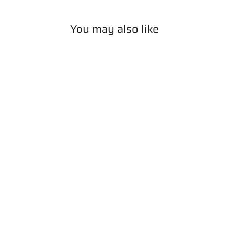
su
Pinterest
You may also like
ESAURITO